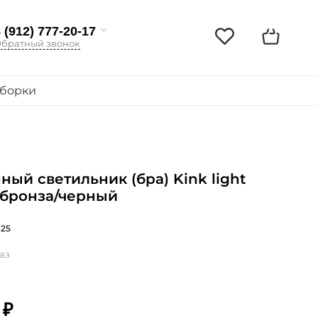
 (912) 777-20-17
братный звонок
борки
ный светильник (бра) Kink light
 бронза/черный
825
аз
 ₽