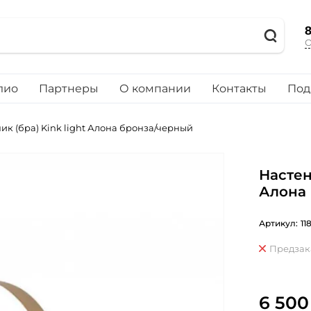
8
О
лио
Партнеры
О компании
Контакты
Под
к (бра) Kink light Алона бронза/черный
Настен
Алона
Артикул:
11
Предзак
6 500