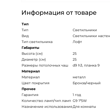
Информация от товаре
Тип
Тип
Светильники
Вид
Светильники насте
Тип светильника
Лофт
Габариты
Высота (см)
25
Диаметр (см)
25
Размеры потолочных чаш
d9 h3, планка 9
Материал
Mатериал
металл
Цвет покрытия
Бронза/черный
Прочее
Гарантия
1 год
Количество ламп/тип ламп
G9 1*5W
Назначение использования
Для комнаты