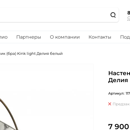
8
О
лио
Партнеры
О компании
Контакты
Под
к (бра) Kink light Делия белый
Настен
Делия
Артикул:
11
Предзак
7 900