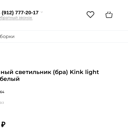
 (912) 777-20-17
братный звонок
борки
ный светильник (бра) Kink light
 белый
764
аз
 ₽