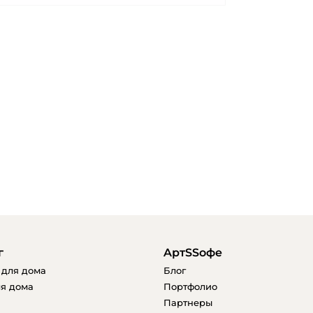
г
AртSSофе
 для дома
Блог
я дома
Портфолио
Партнеры