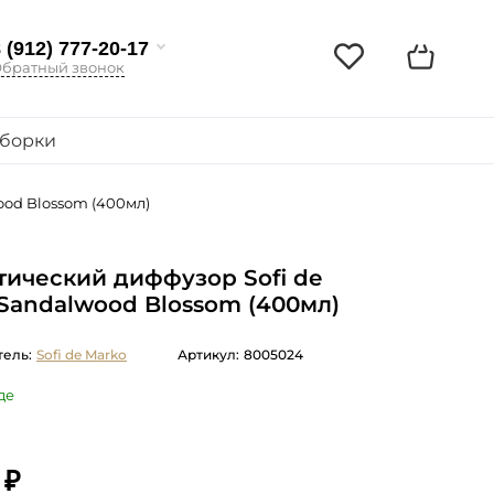
 (912) 777-20-17
братный звонок
борки
ood Blossom (400мл)
ический диффузор Sofi de
Sandalwood Blossom (400мл)
ель:
Sofi de Marko
Артикул:
8005024
де
 ₽