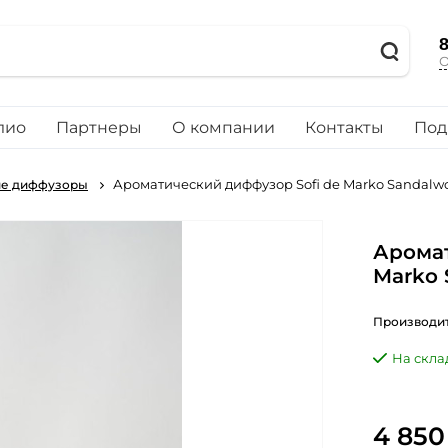
8
О
лио
Партнеры
О компании
Контакты
Под
Ароматический диффузор Sofi de Marko Sandalw
ие диффузоры
Аромат
Marko 
Производит
На скла
4 850