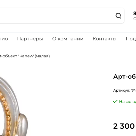
8
О
лио
Партнеры
О компании
Контакты
Под
т-объект "Kanew"(малая)
Арт-об
Артикул:
74
На скла
2 300