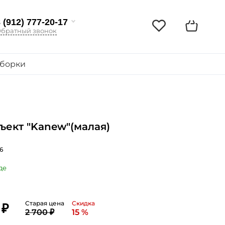
 (912) 777-20-17
братный звонок
борки
ъект "Kanew"(малая)
6
де
Старая цена
Скидка
 ₽
2 700 ₽
15 %