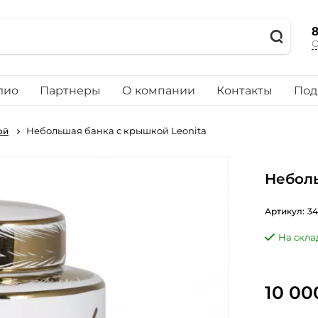
8
О
лио
Партнеры
О компании
Контакты
Под
Небольшая банка с крышкой Leonita
ой
Неболь
Артикул:
3
На скла
10 00