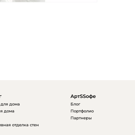
г
AртSSофе
 для дома
Блог
я дома
Портфолио
Партнеры
вная отделка стен