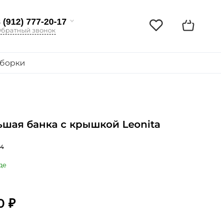
 (912) 777-20-17
братный звонок
борки
шая банка с крышкой Leonita
44
де
0 ₽