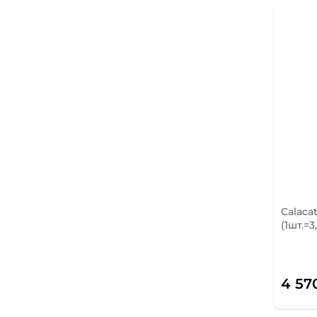
Calaca
(1шт.=3
4 57