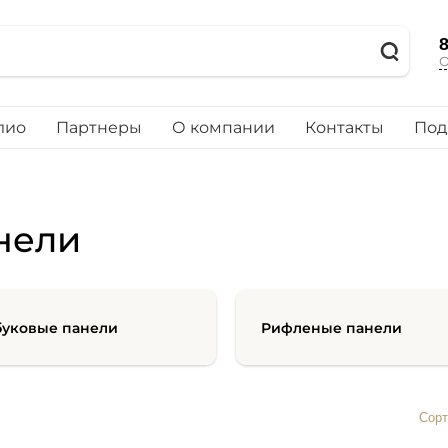
8
О
лио
Партнеры
О компании
Контакты
Под
нели
буковые панели
Рифленые панели
Сорт