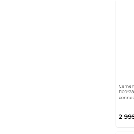
Cement
1100*28
conne
2 99