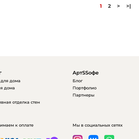
1
2
>
>|
г
AртSSофе
 для дома
Блог
я дома
Портфолио
Партнеры
вная отделка стен
имаем к оплате
Мы в социальных сетях