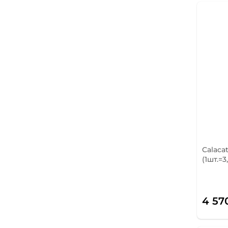
Calaca
(1шт.=3
4 57