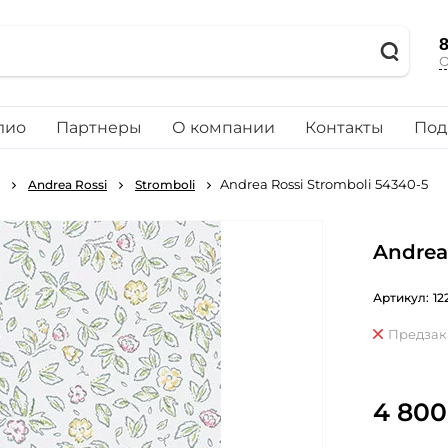
8
О
лио
Партнеры
О компании
Контакты
Под
Andrea Rossi Stromboli 54340-5
Andrea Rossi
Stromboli
Andrea
Артикул:
12
Предзак
4 800