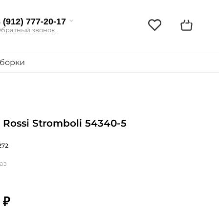
 (912) 777-20-17
братный звонок
борки
 Rossi Stromboli 54340-5
272
аз
 ₽