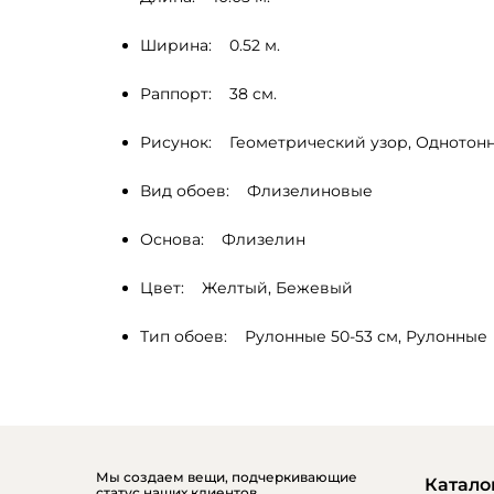
Ширина:    0.52 м.
Раппорт:    38 cм.
Рисунок:    Геометрический узор, Однотон
Вид обоев:    Флизелиновые
Основа:    Флизелин
Цвет:    Желтый, Бежевый 
Тип обоев:    Рулонные 50-53 см, Рулонные
Мы создаем вещи, подчеркивающие
Катало
статус наших клиентов.