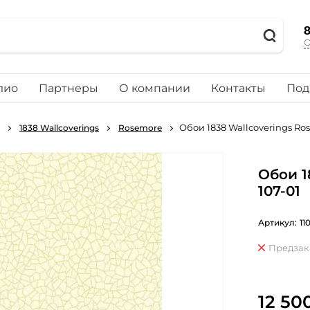
8
О
лио
Партнеры
О компании
Контакты
Под
Обои 1838 Wallcoverings Ros
1838 Wallcoverings
Rosemore
Обои 1
107-01
Артикул:
11
Предзак
12 50