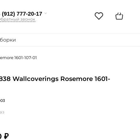
 (912) 777-20-17
братный звонок
борки
emore 1601-107-01
838 Wallcoverings Rosemore 1601-
003
аз
0 ₽