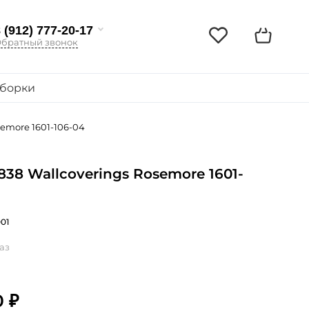
 (912) 777-20-17
братный звонок
борки
semore 1601-106-04
838 Wallcoverings Rosemore 1601-
001
аз
0 ₽