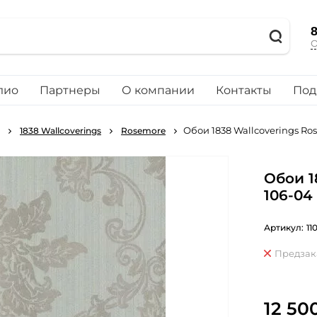
8
О
лио
Партнеры
О компании
Контакты
Под
Обои 1838 Wallcoverings Ro
1838 Wallcoverings
Rosemore
Обои 1
106-04
Артикул:
11
Предзак
12 50