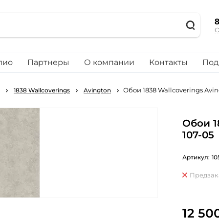
8
О
лио
Партнеры
О компании
Контакты
Под
Обои 1838 Wallcoverings Avin
1838 Wallcoverings
Avington
Обои 1
107-05
Артикул:
10
Предзак
12 50