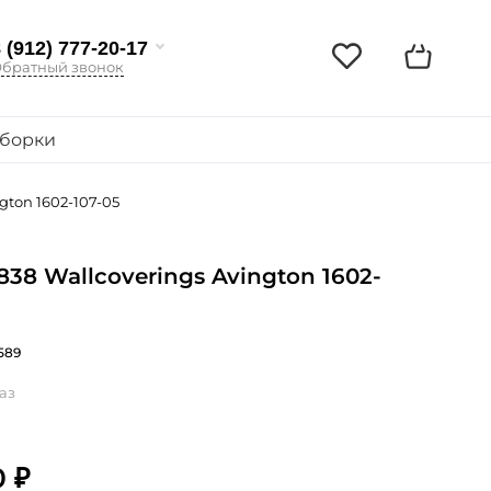
 (912) 777-20-17
братный звонок
борки
gton 1602-107-05
838 Wallcoverings Avington 1602-
589
аз
0 ₽