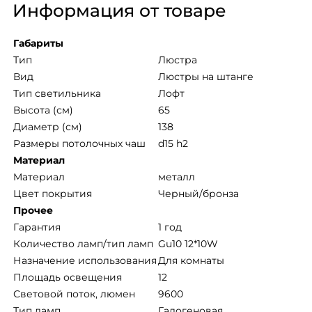
Информация от товаре
Габариты
Тип
Люстра
Вид
Люстры на штанге
Тип светильника
Лофт
Высота (см)
65
Диаметр (см)
138
Размеры потолочных чаш
d15 h2
Материал
Mатериал
металл
Цвет покрытия
Черный/бронза
Прочее
Гарантия
1 год
Количество ламп/тип ламп
Gu10 12*10W
Назначение использования
Для комнаты
Площадь освещения
12
Световой поток, люмен
9600
Тип ламп
Галогеновая