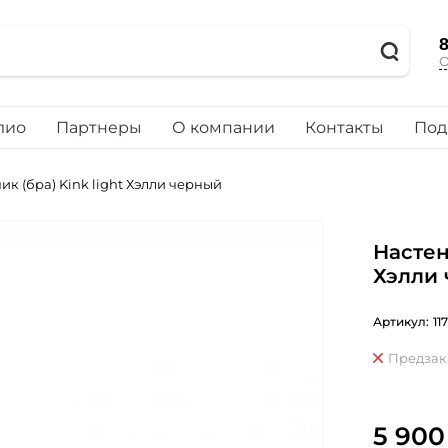
8
О
лио
Партнеры
О компании
Контакты
Под
к (бра) Kink light Хэлли черный
Настен
Хэлли
Артикул:
11
Предзак
5 900