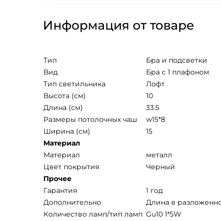
Информация от товаре
Тип
Бра и подсветки
Вид
Бра с 1 плафоном
Тип светильника
Лофт
Высота (см)
10
Длина (см)
33.5
Размеры потолочных чаш
w15*8
Ширина (см)
15
Материал
Mатериал
металл
Цвет покрытия
Черный
Прочее
Гарантия
1 год
Дополнительно
Длина в разложенно
Количество ламп/тип ламп
Gu10 1*5W