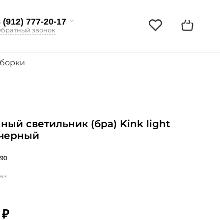
 (912) 777-20-17
братный звонок
борки
ный светильник (бра) Kink light
 черный
790
аз
 ₽